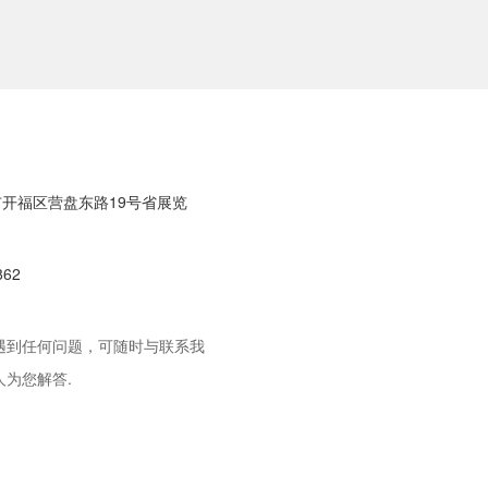
开福区营盘东路19号省展览
862
遇到任何问题，可随时与联系我
开福区营盘东路19号省展览
人为您解答.
862