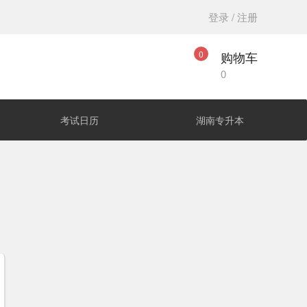
登录 / 注册
0
购物车
0
考试日历
湖南专升本